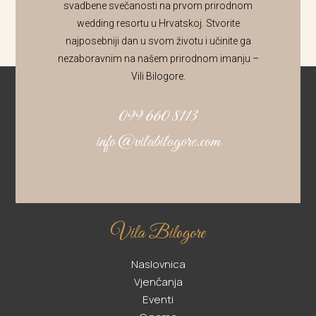
svadbene svečanosti na prvom prirodnom
wedding resortu u Hrvatskoj. Stvorite
najposebniji dan u svom životu i učinite ga
nezaboravnim na našem prirodnom imanju –
Vili Bilogore.
099 660 8113
info@vilabilogore.com
Vila Bilogore
Naslovnica
Vjenčanja
Eventi