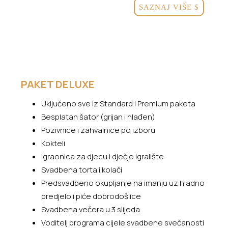
SAZNAJ VIŠE
$
PAKET DELUXE
Uključeno sve iz Standard i Premium paketa
Besplatan šator (grijan i hlađen)
Pozivnice i zahvalnice po izboru
Kokteli
Igraonica za djecu i dječje igralište
Svadbena torta i kolači
Predsvadbeno okupljanje na imanju uz hladno
predjelo i piće dobrodošlice
Svadbena večera u 3 slijeda
Voditelj programa cijele svadbene svečanosti