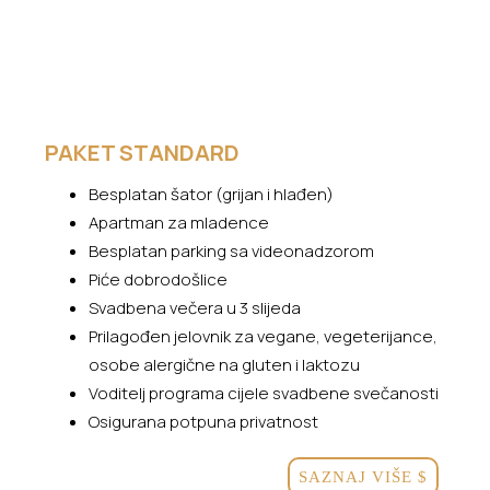
PAKET STANDARD
Besplatan šator (grijan i hlađen)
Apartman za mladence
Besplatan parking sa videonadzorom
Piće dobrodošlice
Svadbena večera u 3 slijeda
Prilagođen jelovnik za vegane, vegeterijance,
osobe alergične na gluten i laktozu
Voditelj programa cijele svadbene svečanosti
Osigurana potpuna privatnost
SAZNAJ VIŠE
$