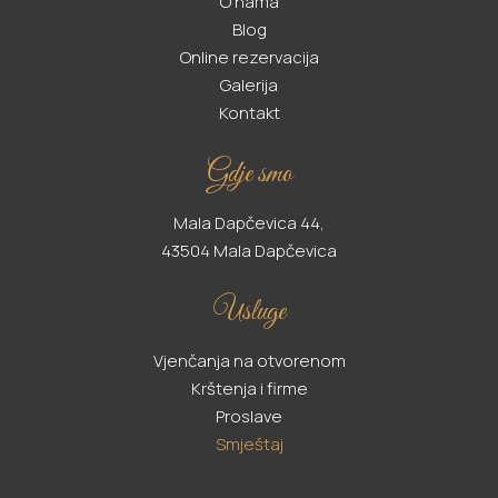
O nama
Blog
Online rezervacija
Galerija
Kontakt
Gdje smo
Mala Dapčevica 44,
43504 Mala Dapčevica
Usluge
Vjenčanja na otvorenom
Krštenja i firme
Proslave
Smještaj