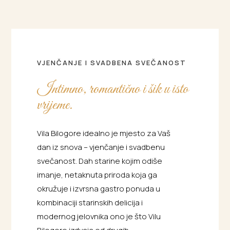
VJENČANJE I SVADBENA SVEČANOST
Intimno, romantično i šik u isto
vrijeme.
Vila Bilogore idealno je mjesto za Vaš
dan iz snova – vjenčanje i svadbenu
svečanost. Dah starine kojim odiše
imanje, netaknuta priroda koja ga
okružuje i izvrsna gastro ponuda u
kombinaciji starinskih delicija i
modernog jelovnika ono je što Vilu