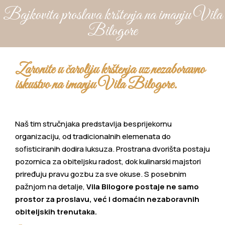
Bajkovita proslava krštenja na imanju Vila
Bilogore
Zaronite u čaroliju krštenja uz nezaboravno
iskustvo na imanju Vila Bilogore.
Naš tim stručnjaka predstavlja besprijekornu
organizaciju, od tradicionalnih elemenata do
sofisticiranih dodira luksuza. Prostrana dvorišta postaju
pozornica za obiteljsku radost, dok kulinarski majstori
priređuju pravu gozbu za sve okuse. S posebnim
pažnjom na detalje,
Vila Bilogore postaje ne samo
prostor za proslavu, već i domaćin nezaboravnih
obiteljskih trenutaka.