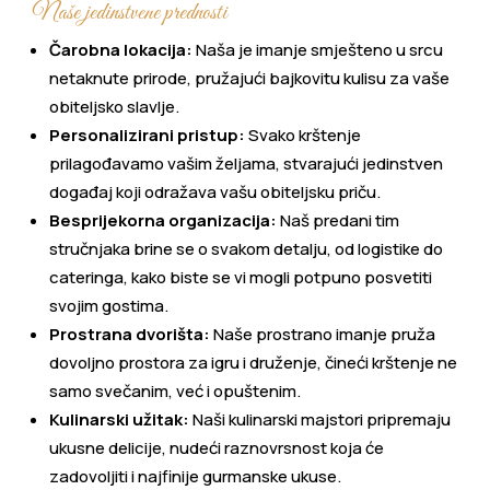
Naše jedinstvene prednosti
Čarobna lokacija:
Naša je imanje smješteno u srcu
netaknute prirode, pružajući bajkovitu kulisu za vaše
obiteljsko slavlje.
Personalizirani pristup:
Svako krštenje
prilagođavamo vašim željama, stvarajući jedinstven
događaj koji odražava vašu obiteljsku priču.
Besprijekorna organizacija:
Naš predani tim
stručnjaka brine se o svakom detalju, od logistike do
cateringa, kako biste se vi mogli potpuno posvetiti
svojim gostima.
Prostrana dvorišta:
Naše prostrano imanje pruža
dovoljno prostora za igru i druženje, čineći krštenje ne
samo svečanim, već i opuštenim.
Kulinarski užitak:
Naši kulinarski majstori pripremaju
ukusne delicije, nudeći raznovrsnost koja će
zadovoljiti i najfinije gurmanske ukuse.