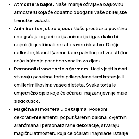
Atmosfera bajke:
Naše imanje oživljava bajkovitu
atmosferu koja će dodatno obogatiti vaše obiteljske
trenutke radosti.
Animirani svijet za djecu:
Naše prostrane površine
omogućuju organizaciju animacija i igara kako bi
najmlađi gosti imali nezaboravno iskustvo. Dječje
radionice, klauni i šarene face painting aktivnosti čine
naše krštenje posebno veselim za djecu.
Personalizirane torte s šarmom:
Naši vješti kuhari
stvaraju posebne torte prilagođene temi krštenja ili
omiljenim likovima vašeg djeteta. Svaka torta je
umjetničko djelo koje će očarati i najzahtjevnije male
sladokusce.
Magična atmosfera u detaljima:
Posebni
dekorativni elementi, poput šarenih balona, cvjetnih
aranžmana i personalizirane dekoracije, stvaraju
magičnu atmosferu koja će očarati i najmlađe i starije