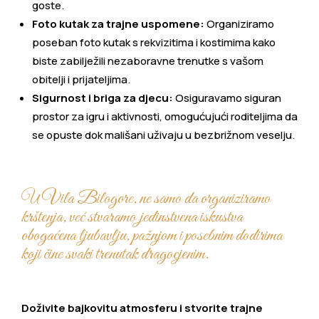
goste.
Foto kutak za trajne uspomene:
Organiziramo
poseban foto kutak s rekvizitima i kostimima kako
biste zabilježili nezaboravne trenutke s vašom
obitelji i prijateljima.
Sigurnost i briga za djecu:
Osiguravamo siguran
prostor za igru i aktivnosti, omogućujući roditeljima da
se opuste dok mališani uživaju u bezbrižnom veselju.
U Vila Bilogore, ne samo da organiziramo
krštenja, već stvaramo jedinstvena iskustva
obogaćena ljubavlju, pažnjom i posebnim dodirima
koji čine svaki trenutak dragocjenim.
Doživite bajkovitu atmosferu i stvorite trajne