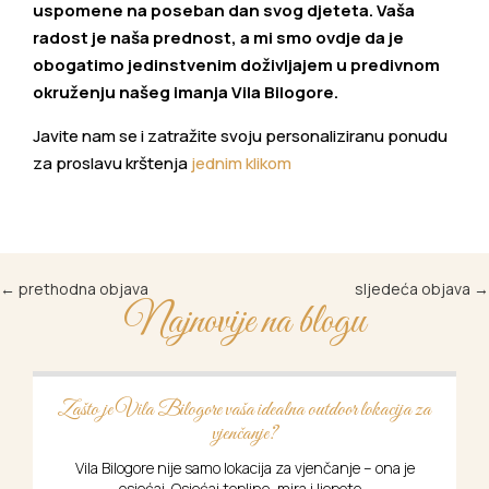
uspomene na poseban dan svog djeteta. Vaša
radost je naša prednost, a mi smo ovdje da je
obogatimo jedinstvenim doživljajem u predivnom
okruženju našeg imanja Vila Bilogore.
Javite nam se i zatražite svoju personaliziranu ponudu
za proslavu krštenja
jednim klikom
←
prethodna objava
sljedeća objava
→
Najnovije na blogu
Zašto je Vila Bilogore vaša idealna outdoor lokacija za
vjenčanje?
Vila Bilogore nije samo lokacija za vjenčanje – ona je
osjećaj. Osjećaj topline, mira i ljepote...