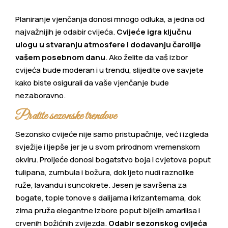
Planiranje vjenčanja donosi mnogo odluka, a jedna od
najvažnijih je odabir cvijeća.
Cvijeće igra ključnu
ulogu u stvaranju atmosfere i dodavanju čarolije
vašem posebnom danu
. Ako želite da vaš izbor
cvijeća bude moderan i u trendu, slijedite ove savjete
kako biste osigurali da vaše vjenčanje bude
nezaboravno.
Pratite sezonske trendove
Sezonsko cvijeće nije samo pristupačnije, već i izgleda
svježije i ljepše jer je u svom prirodnom vremenskom
okviru. Proljeće donosi bogatstvo boja i cvjetova poput
tulipana, zumbula i božura, dok ljeto nudi raznolike
ruže, lavandu i suncokrete. Jesen je savršena za
bogate, tople tonove s dalijama i krizantemama, dok
zima pruža elegantne izbore poput bijelih amarilisa i
crvenih božićnih zvijezda.
Odabir sezonskog cvijeća