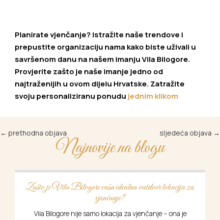
Planirate vjenčanje? Istražite naše trendove i
prepustite organizaciju nama kako biste uživali u
savršenom danu na našem imanju Vila Bilogore.
Provjerite zašto je naše imanje jedno od
najtraženijih u ovom dijelu Hrvatske. Zatražite
svoju personaliziranu ponudu
jednim klikom
←
prethodna objava
sljedeća objava
→
Najnovije na blogu
 vaša idealna outdoor lokacija za
Trendovi u 2025. koji ć
vjenčanje?
Vjenčanje u 2025. godin
ljubavnu priču is
mo lokacija za vjenčanje – ona je