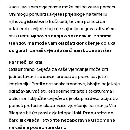
Rad s iskusnim cvjećarima može biti od velike pomoći.
Oni mogu ponuditi savjete i prijedloge na temelju
njihovog iskustva i stručnosti, te vam pomoći da
odaberete cvijeće koje će najbolje odgovarati vašem
stilu i temi.
Njihovo znanje o sezonskim izborima i
trendovima može vam olakšati donošenje odluka i
osigurati da vaš cvjetni aranžman bude savršen.
Par riječi za kraj..
Odabir trendi cvijeća za vaše vjenčanje može biti
jednostavan i zabavan proces uz prave savjete i
inspiraciju. Pratite sezonske trendove, birajte boje koje
odražavaju vaš stil, eksperimentirajte s teksturama i
oblicima, i uključite cvijeće u cjelokupnu dekoraciju. Uz
pomoć profesionalaca, vaše vjenčanje na imanju Vila
Bilogore bit će pravi cvjetni spektakl.
Prepustite se
čaroliji cvijeća i stvorite nezaboravne uspomene
na vašem posebnom danu.