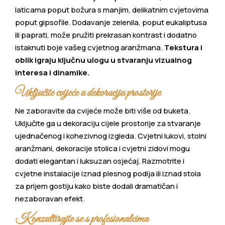
laticama poput božura s manjim, delikatnim cvjetovima
poput gipsofile. Dodavanje zelenila, poput eukaliptusa
ili paprati, može pružiti prekrasan kontrast i dodatno
istaknuti boje vašeg cvjetnog aranžmana.
Tekstura i
oblik igraju ključnu ulogu u stvaranju vizualnog
interesa i dinamike.
Uključite cvijeće u dekoraciju prostorije
Ne zaboravite da cvijeće može biti više od buketa.
Uključite ga u dekoraciju cijele prostorije za stvaranje
ujednačenog i kohezivnog izgleda. Cvjetni lukovi, stolni
aranžmani, dekoracije stolica i cvjetni zidovi mogu
dodati elegantan i luksuzan osjećaj. Razmotrite i
cvjetne instalacije iznad plesnog podija ili iznad stola
za prijem gostiju kako biste dodali dramatičan i
nezaboravan efekt.
Konzultirajte se s profesionalcima