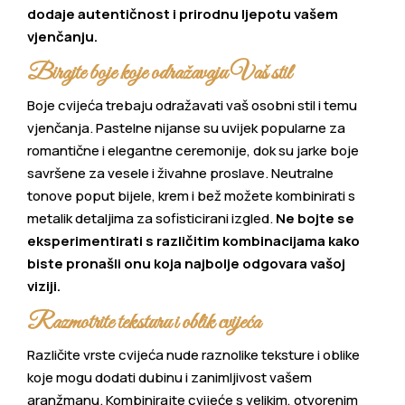
dodaje autentičnost i prirodnu ljepotu vašem
vjenčanju.
Birajte boje koje odražavaju Vaš stil
Boje cvijeća trebaju odražavati vaš osobni stil i temu
vjenčanja. Pastelne nijanse su uvijek popularne za
romantične i elegantne ceremonije, dok su jarke boje
savršene za vesele i živahne proslave. Neutralne
tonove poput bijele, krem i bež možete kombinirati s
metalik detaljima za sofisticirani izgled.
Ne bojte se
eksperimentirati s različitim kombinacijama kako
biste pronašli onu koja najbolje odgovara vašoj
viziji.
Razmotrite teksturu i oblik cvijeća
Različite vrste cvijeća nude raznolike teksture i oblike
koje mogu dodati dubinu i zanimljivost vašem
aranžmanu. Kombinirajte cvijeće s velikim, otvorenim